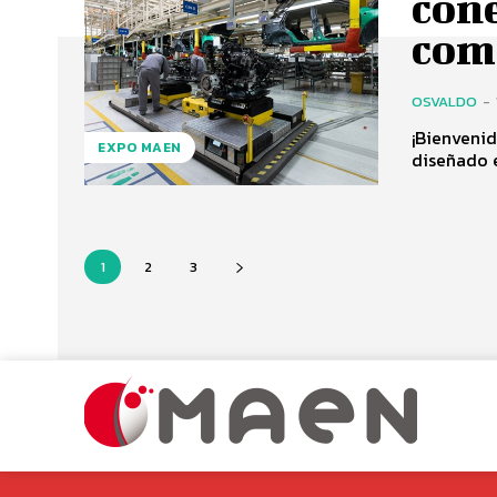
con
com
OSVALDO
-
¡Bienveni
EXPO MAEN
diseñado e
1
2
3