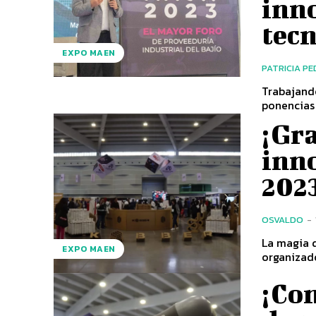
inn
tec
EXPO MAEN
PATRICIA P
Trabajando
ponencias
¡Gra
inn
202
OSVALDO
-
La magia d
EXPO MAEN
organizado
¡Con