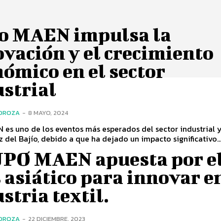
o MAEN impulsa la
vación y el crecimiento
ómico en el sector
strial
EDROZA
-
8 MAYO, 2024
es uno de los eventos más esperados del sector industrial 
 del Bajío, debido a que ha dejado un impacto significativo..
PO MAEN apuesta por e
 asiático para innovar en
stria textil.
EDROZA
-
22 DICIEMBRE, 2023