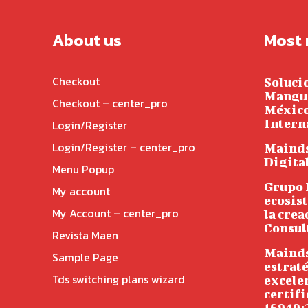
About us
Most 
Checkout
Soluci
Mangue
Checkout – center_pro
México
Intern
Login/Register
Login/Register – center_pro
Mainds
Digita
Menu Popup
Grupo 
My account
ecosis
My Account – center_pro
la crea
Consul
Revista Maen
Mainds
Sample Page
estraté
Tds switching plans wizard
excelen
certif
16949: