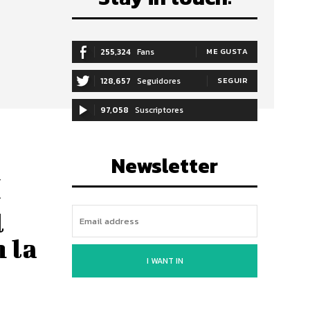
255,324
Fans
ME GUSTA
128,657
Seguidores
SEGUIR
97,058
Suscriptores
SUSCRIBIRTE
Newsletter
y
.
l
 la
I WANT IN