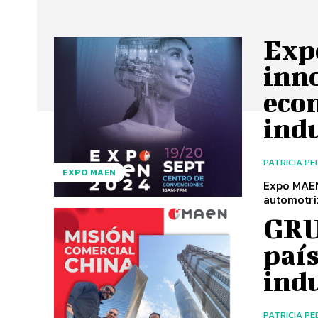
Exp
inno
econ
indu
PATRICIA P
EXPO MAEN
Expo MAEN 
automotriz
GRU
país
indu
PATRICIA P