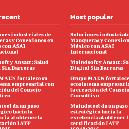
recent
Most popular
ones industriales de
Soluciones industriale
ras y Conexiones en
Mangueras y Conexion
 con ASAI
México con ASAI
acional
Internacional
oft y Ansatt: Salud
Maindsoft y Ansatt: S
l Sin Barreras
Digital Sin Barreras
MAEN fortalece su
Grupo MAEN fortalece
tema empresarial con
ecosistema empresaria
ción del Consejo
la creación del Consej
tivo
Consultivo
teel da un paso
Maindsteel da un paso
gico hacia la
estratégico hacia la
cia al obtener la
excelencia al obtener l
icación IATF
certificación IATF
2016
16949:2016