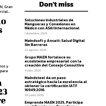
Don't miss
N, Gran
ial...
io
Soluciones industriales de
Mangueras y Conexiones en
s
México con ASAI Internacional
1 diciembre, 2025
Maindsoft y Ansatt: Salud Digital
Sin Barreras
22 agosto, 2025
Grupo MAEN fortalece su
ecosistema empresarial con la
creación del Consejo Consultivo
nos y
 para
4 julio, 2025
Maindsteel da un paso
a
estratégico hacia la excelencia al
obtener la certificación IATF
23
16949:2016
20 junio, 2025
re
Emprende MAEN 2025, Participa