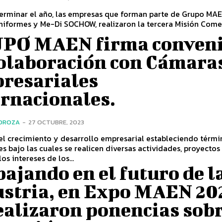
terminar el año, las empresas que forman parte de Grupo MAE
iformes y Me-Di SOCHOW, realizaron la tercera Misión Comerc
PO MAEN firma conven
colaboración con Cámara
resariales
ernacionales.
EDROZA
-
27 OCTUBRE, 2023
el crecimiento y desarrollo empresarial estableciendo térmi
s bajo las cuales se realicen diversas actividades, proyectos
os intereses de los...
ajando en el futuro de l
ustria, en Expo MAEN 20
ealizaron ponencias sob