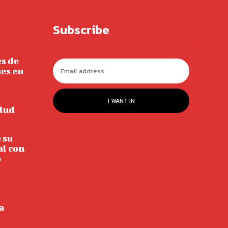
Subscribe
s de
es en
I WANT IN
alud
 su
l con
o
a