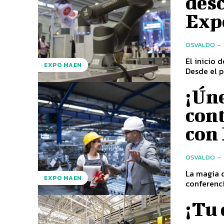
desc
Exp
OSVALDO
-
El inicio 
EXPO MAEN
Desde el p
¡Úne
cont
con
OSVALDO
-
La magia d
EXPO MAEN
conferenci
¡Tu 