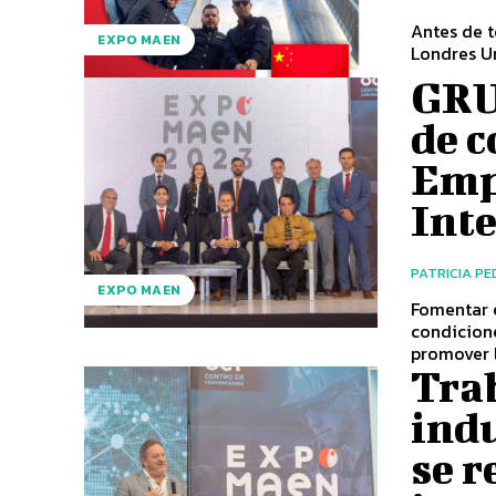
Antes de 
EXPO MAEN
Londres Un
GRU
de 
Emp
Int
PATRICIA P
EXPO MAEN
Fomentar 
condicione
promover l
Trab
ind
se r