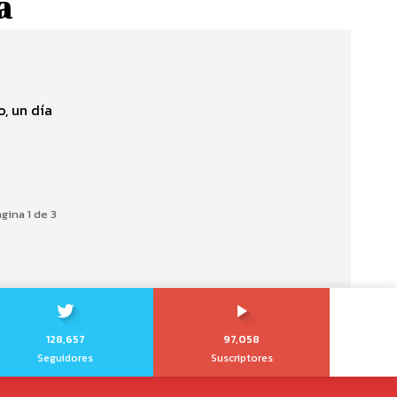
a
, un día
gina 1 de 3
128,657
97,058
Seguidores
Suscriptores